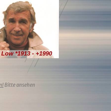
 Low *1913 - +1990
n!
Bitte ansehen