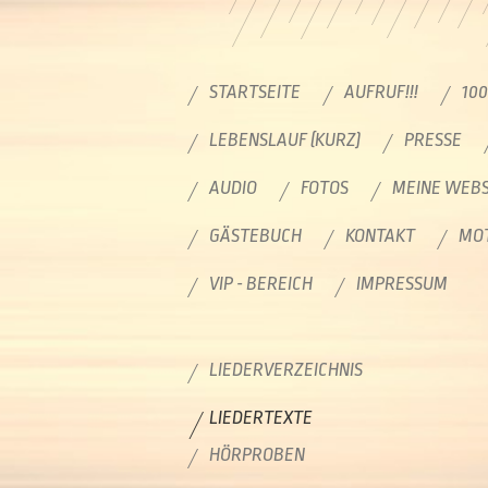
STARTSEITE
AUFRUF!!!
10
LEBENSLAUF (KURZ)
PRESSE
AUDIO
FOTOS
MEINE WEBS
GÄSTEBUCH
KONTAKT
MOT
VIP - BEREICH
IMPRESSUM
LIEDERVERZEICHNIS
LIEDERTEXTE
HÖRPROBEN