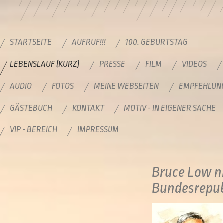
STARTSEITE
AUFRUF!!!
100. GEBURTSTAG
LEBENSLAUF (KURZ)
PRESSE
FILM
VIDEOS
AUDIO
FOTOS
MEINE WEBSEITEN
EMPFEHLUN
GÄSTEBUCH
KONTAKT
MOTIV - IN EIGENER SACHE
VIP - BEREICH
IMPRESSUM
Bruce Low ni
Bundesrepub