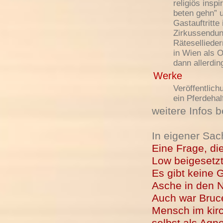
religiös inspi
beten gehn” 
Gastauftritt
Zirkussendun
Rätesellieder
in Wien als O
dann allerdin
Werke
Veröffentlic
ein Pferdehal
weitere Infos 
In eigener Sac
Eine Frage, di
Low beigesetzt
Es gibt keine 
Asche in den N
Auch war Bruc
Mensch im kirc