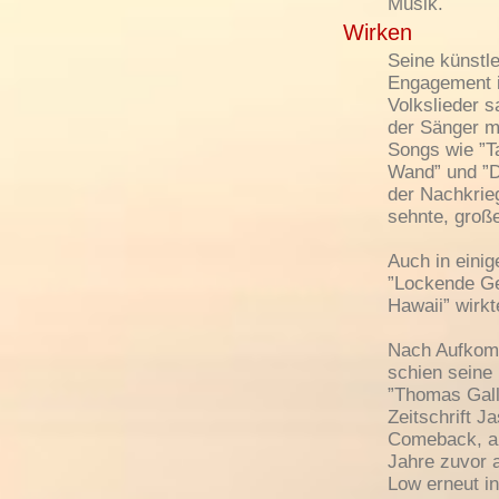
Musik.
Wirken
Seine künstle
Engagement in
Volkslieder s
der Sänger m
Songs wie ”T
Wand” und ”D
der Nachkrie
sehnte, große
Auch in einig
”Lockende Ge
Hawaii” wirkt
Nach Aufkomm
schien seine
”Thomas Galla
Zeitschrift 
Comeback, al
Jahre zuvor 
Low erneut in