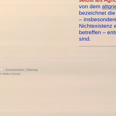
selbst als Agno
von dem
altgr
bezeichnet di
– insbesonder
Nichtexistenz 
betreffen – en
sind.
Druckversion
Sitemap
|
© Meike Konrad