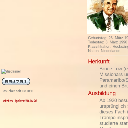
Geburtstag: 26. März 1
Todestag: 3. März 1990
Klassifikation: Rocksän
Nation: Niederlande
Herkunft
Bruce Low (ei
Missionars u
Paramaribo/S
und einen Br
Besucher seit 08.01.13
Ausbildung
Ab 1920 besuc
Letztes Update:20.07.26
ursprünglich 
dieses Fach 
Trampolinspr
studierte sta