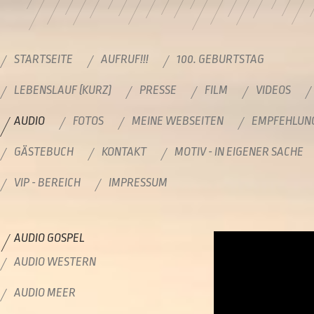
STARTSEITE
AUFRUF!!!
100. GEBURTSTAG
LEBENSLAUF (KURZ)
PRESSE
FILM
VIDEOS
AUDIO
FOTOS
MEINE WEBSEITEN
EMPFEHLUN
GÄSTEBUCH
KONTAKT
MOTIV - IN EIGENER SACHE
VIP - BEREICH
IMPRESSUM
AUDIO GOSPEL
AUDIO WESTERN
AUDIO MEER